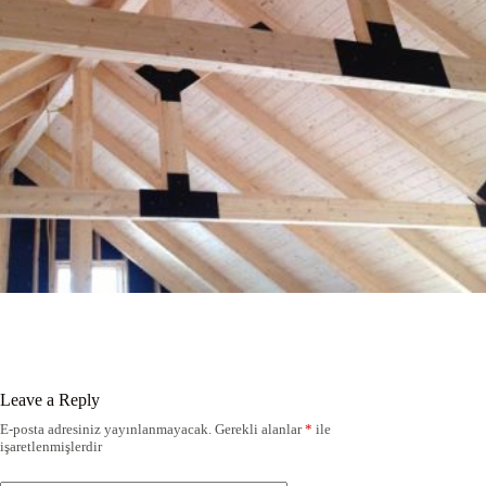
Leave a Reply
E-posta adresiniz yayınlanmayacak.
Gerekli alanlar
*
ile
işaretlenmişlerdir