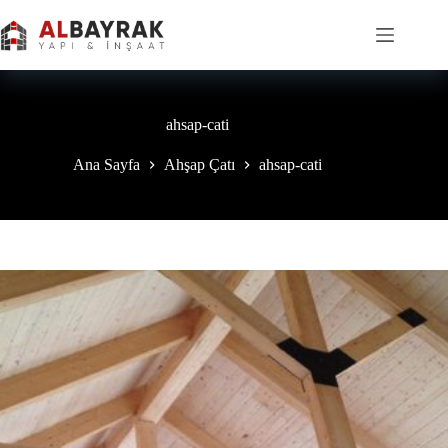
Skip
to
content
ahsap-cati
Ana Sayfa
Ahşap Çatı
ahsap-cati