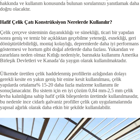
hakkında ve kullanım konusunda bulunan sorularınızı yanıtlamak daha
doğru olacaktır.
Hafif Çelik Çatı Konstrüksiyon Nerelerde Kullanılır?
Çelik çerçeve sisteminin dayanıklılığı ve sünekliği, ticari bir yapıdan
sonra geniş ve temiz bir açıklıktan geçebilme yeteneği, esnekliği, geri
dönüştürülebilirliği, montaj kolaylığı, depremlerde daha iyi performans
göstermesi ve hortum gibi doğal afetlerde daha fazlası. Yukarıdan ve
zararlılara neden olmaz Kıtlığı nedeniyle, barınakta kullanımı Amerika
Birleşik Devletleri ve Kanada’da yaygın olarak kullanılmaktadır.
Ülkemde üretilen çelik haddelenmiş profillerin azlığından dolayı
gerekli kesite en yakın geniş bir enine kesit kullanılması, çelik
yapılarda ortalama% 15-20 daha fazla malzeme kullanımı ile
sonuçlanacaktır. Bu sistem için en iyi çözüm 0,84 mm-2,5 mm çelik
levha kalınlığına sahip hafif çelik bileşenlerin üretimde kullanılmasıdır,
bu nedenle ince cidarlı galvaniz profiller çelik çatı uygulamalarında
yapısal ağırlık olarak daha etkin bir şekilde kullanılabilir.