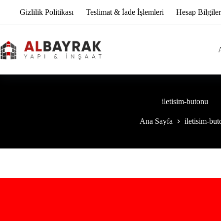
Skip
Gizlilik Politikası
Teslimat & İade İşlemleri
Hesap Bilgiler
to
content
iletisim-butonu
Ana Sayfa
iletisim-bu